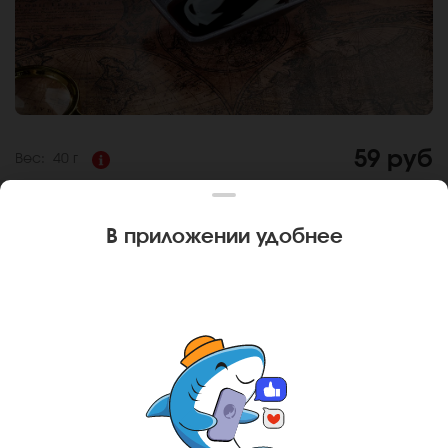
59 руб
Вес:
40 г
СОУС ТЕРИЯКИ
В приложении удобнее
Состав:
Соевый соус, вино красное, рисовый уксус,
соль, вода, крахмал, паста чесночная. Густой тёмный соус
на основе соевого соуса, мирина, сахара и имбиря.
Соус терияки универсален и подходит ко всем роллам и
блюдам японской кухни.
За покупку вам будет начислено
5
баллов
Карта доставки
Ваш город
Ачинск
?