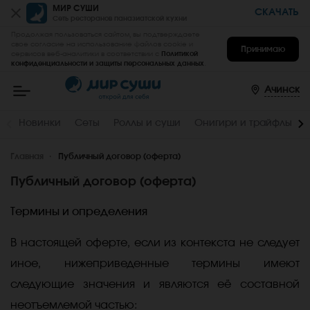
МИР СУШИ
СКАЧАТЬ
Сеть ресторанов паназиатской кухни
Продолжая пользоваться сайтом, вы подтверждаете
свое согласие на использование файлов cookie и
Принимаю
сервисов веб-аналитики в соответствии с
Политикой
конфиденциальности и защиты персональных данных
.
Мир
Суши
-
Ачинск
заказать
вкусные
роллы,
Новинки
Сеты
Роллы и суши
Онигири и трайфлы
суши,
сеты
на
Главная
дом
Публичный договор (оферта)
и
в
Публичный договор (оферта)
офис
в
Ачинске
Термины и определения
В настоящей оферте, если из контекста не следует
иное, нижеприведенные термины имеют
следующие значения и являются её составной
неотъемлемой частью: