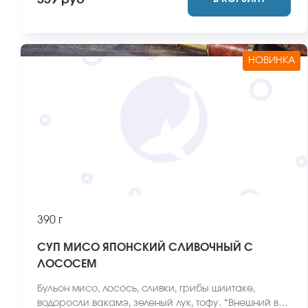
359 руб
НОВИНКА
390 г
СУП МИСО ЯПОНСКИЙ СЛИВОЧНЫЙ С
ЛОСОСЕМ
Бульон мисо, лосось, сливки, грибы шиитаке,
водоросли вакамэ, зеленый лук, тофу. *Внешний вид