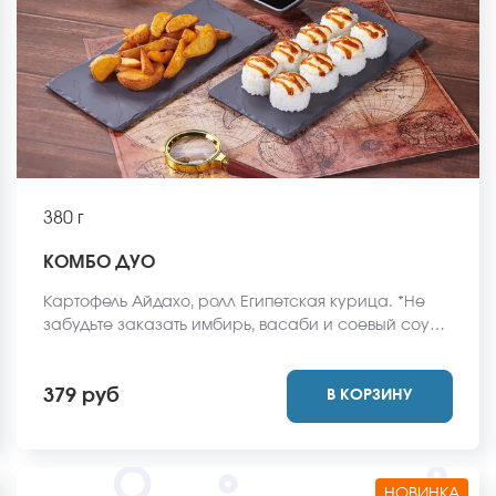
380 г
КОМБО ДУО
Картофель Айдахо, ролл Египетская курица. *Не
забудьте заказать имбирь, васаби и соевый соус.
Они не входят в стоимость заказа. *Внешний вид
блюда может отличаться от фото на сайте.
379 руб
В КОРЗИНУ
НОВИНКА