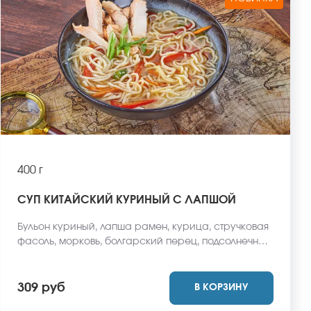
400 г
СУП КИТАЙСКИЙ КУРИНЫЙ С ЛАПШОЙ
Бульон куриный, лапша рамен, курица, стручковая
фасоль, морковь, болгарский перец, подсолнечное
масло, зеленый лук. *Внешний вид блюда может
отличаться от фото на сайте.
309 руб
В КОРЗИНУ