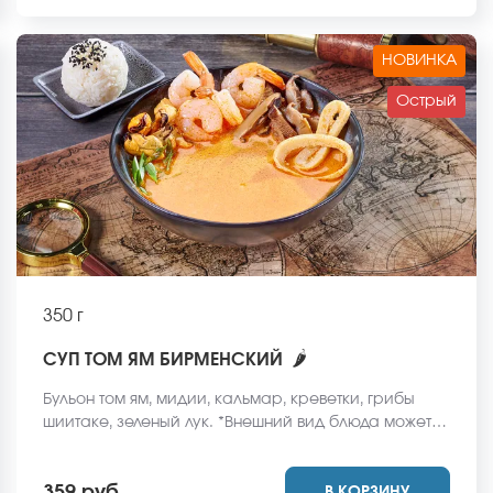
НОВИНКА
Острый
350 г
🌶
СУП ТОМ ЯМ БИРМЕНСКИЙ
Бульон том ям, мидии, кальмар, креветки, грибы
шиитаке, зеленый лук. *Внешний вид блюда может
отличаться от фото на сайте.
В КОРЗИНУ