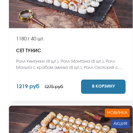
1180 г
40 шт.
СЕТ ТУНИС
Ролл Кентукки (8 шт.), Ролл Монтана (8 шт.), Ролл
Мальта с крабом (мини) (8 шт.), Ролл Охотский с
креветкой (8 шт.), Ролл Египетская курица (8 шт.)
*Не забудьте заказать имбирь, васаби и соевый
1219 руб
В КОРЗИНУ
соус. Они не входят в стоимость заказа. *Внешний
1275 руб
вид блюда может отличаться от фото на сайте.
НОВИНКА
АКЦИЯ