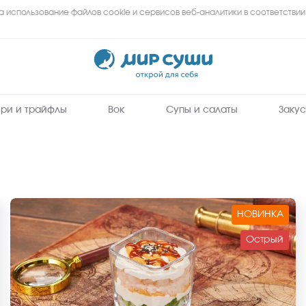
а использование файлов cookie и сервисов веб-аналитики в соответствии
Мир
Суши
-
заказать
вкусные
роллы,
суши,
сеты
ри и трайфлы
Вок
Супы и салаты
Закус
на
дом
и
в
офис
в
Ачинске
НОВИНКА
Острый