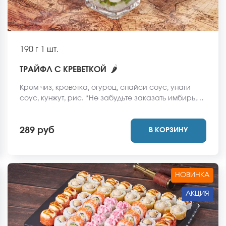
190 г
1 шт.
🌶
ТРАЙФЛ С КРЕВЕТКОЙ
Крем чиз, креветка, огурец, спайси соус, унаги
соус, кунжут, рис. *Не забудьте заказать имбирь,
васаби и соевый соус. Они не входят в стоимость
заказа. *Внешний вид блюда может отличаться от
289 руб
В КОРЗИНУ
фото на сайте.
НОВИНКА
АКЦИЯ