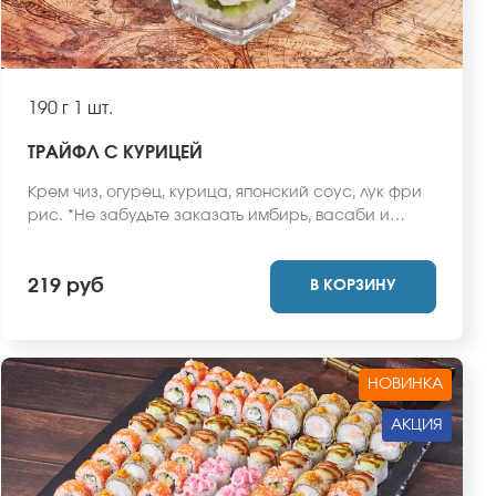
190 г
1 шт.
ТРАЙФЛ С КУРИЦЕЙ
Крем чиз, огурец, курица, японский соус, лук фри
рис. *Не забудьте заказать имбирь, васаби и
соевый соус. Они не входят в стоимость заказа.
*Внешний вид блюда может отличаться от фото на
219 руб
В КОРЗИНУ
сайте.
НОВИНКА
АКЦИЯ