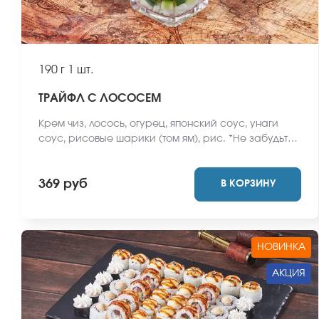
190 г
1 шт.
ТРАЙФЛ С ЛОСОСЕМ
Крем чиз, лосось, огурец, японский соус, унаги
соус, рисовые шарики (том ям), рис. *Не забудьте
заказать имбирь, васаби и соевый соус. Они не
входят в стоимость заказа. *Внешний вид блюда
369 руб
В КОРЗИНУ
может отличаться от фото на сайте.
НОВИНКА
АКЦИЯ