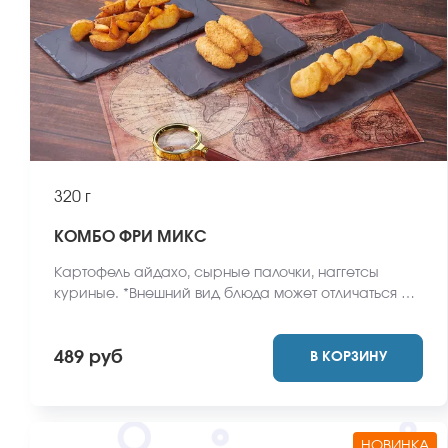
320 г
КОМБО ФРИ МИКС
Картофель айдахо, сырные палочки, наггетсы
куриные. *Внешний вид блюда может отличаться от
фото на сайте.
489 руб
В КОРЗИНУ
НОВИНКА