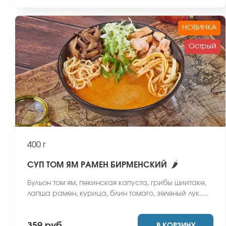
НОВИНКА
Острый
400 г
🌶
СУП ТОМ ЯМ РАМЕН БИРМЕНСКИЙ
Бульон том ям, пекинская капуста, грибы шиитаке,
лапша рамен, курица, блин томаго, зеленый лук.
*Внешний вид блюда может отличаться от фото на
сайте.
В КОРЗИНУ