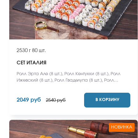
2530 г
80 шт.
СЕТ ИТАЛИЯ
Ролл Эрта Але (8 шт.), Ролл Кентукки (8 шт.), Ролл
Ижевский (8 шт.), Ролл Гваделупа (8 шт.), Ролл
Кракатау с курицей (8 шт.), Ролл Калифорнийская
классика (8 шт.), Ролл Анапский (8 шт.), Ролл
2049 руб
В КОРЗИНУ
Охотский с курочкой (8 шт.), Ролл Бангкок (8 шт.),
2540 руб
Ролл Карибы (8 шт.) *Не забудьте заказать имбирь,
васаби и соевый соус. Они не входят в стоимость
заказа. *Внешний вид блюда может отличаться от
фото на сайте.
НОВИНКА