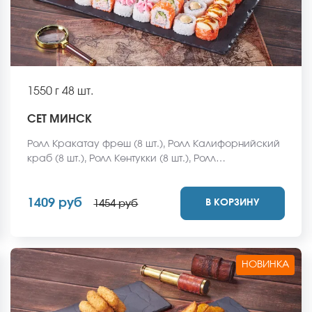
1550 г
48 шт.
СЕТ МИНСК
Ролл Кракатау фреш (8 шт.), Ролл Калифорнийский
краб (8 шт.), Ролл Кентукки (8 шт.), Ролл
Мексиканская цыпа (8 шт.), Ролл Египетская курица
(8 шт.), Ролл Кентукки хот (8 шт.) *Не забудьте
1409 руб
В КОРЗИНУ
заказать имбирь, васаби и соевый соус. Они не
1454 руб
входят в стоимость заказа. *Внешний вид блюда
может отличаться от фото на сайте.
НОВИНКА