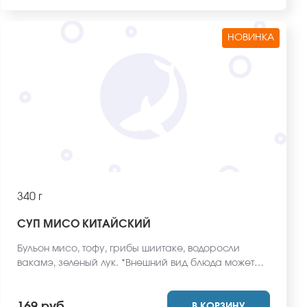
НОВИНКА
340 г
СУП МИСО КИТАЙСКИЙ
Бульон мисо, тофу, грибы шиитаке, водоросли
вакамэ, зеленый лук. *Внешний вид блюда может
отличаться от фото на сайте.
В КОРЗИНУ