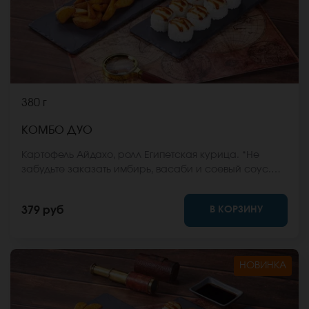
380 г
КОМБО ДУО
Картофель Айдахо, ролл Египетская курица. *Не
забудьте заказать имбирь, васаби и соевый соус.
Они не входят в стоимость заказа. *Внешний вид
блюда может отличаться от фото на сайте.
В КОРЗИНУ
379 руб
НОВИНКА