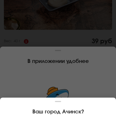
39 руб
Вес:
40 г
СОУС ЯПОНСКИЙ МАЙОНЕЗ
В приложении удобнее
Состав:
Классический японский майонез, на основе
майонеза и соуса терияки
За покупку вам будет начислено
3
баллов
Карта доставки
Главная
Дополнительно
Соус Японский майонез
Ваш город
Ачинск
?