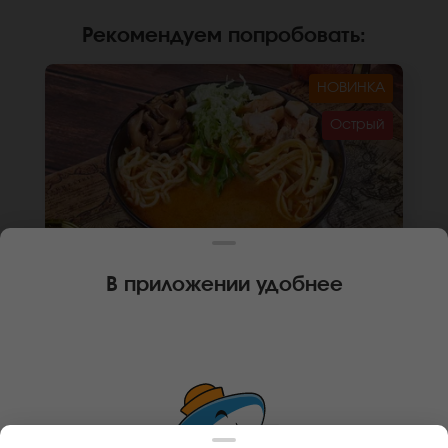
Рекомендуем попробовать
:
НОВИНКА
Острый
В приложении удобнее
400 г
🌶
СУП ТОМ ЯМ РАМЕН БИРМЕНСКИЙ
Бульон том ям, пекинская капуста, грибы
шиитаке, лапша рамен, курица, блин томаго,
зеленый лук. *Внешний вид блюда может