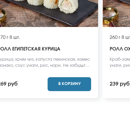
70 г
8 шт.
260 г
8 шт
РОЛЛ ЕГИПЕТСКАЯ КУРИЦА
РОЛЛ О
урица, крем чиз, капуста пекинская, замес
Краб-заме
онако, соус унаги, рис, нори. Не забудьте
унаги, ри
аказать имбирь, васаби и соевый соус.
имбирь, 
ни не входят в стоимость заказа. *Внешний
входят в 
269 руб
239 руб
В КОРЗИНУ
ид блюда может отличаться от фото на
блюда мож
айте.