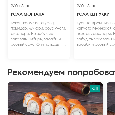
240 г
8 шт.
240 г
8 шт.
РОЛЛ МОНТАНА
РОЛЛ КЕНТУККИ
Бекон, крем чиз, огурец,
Курица, крем чиз, п
помидор, лук фри, соус унаги,
капуста пекинская, 
рис, нори. Не забудьте
цезарь , рис, нори. 
заказать имбирь, васаби и
забудьте заказать и
соевый соус. Они не входят в
васаби и соевый со
стоимость заказа. *Внешний
не входят в стоимост
вид блюда может отличаться
*Внешний вид блюда
от фото на сайте.
отличаться от фото н
Рекомендуем попробова
ХИТ