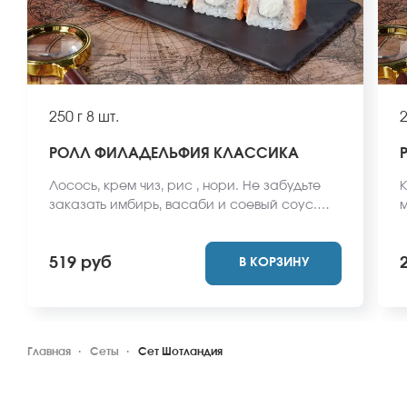
250 г
8 шт.
2
РОЛЛ ФИЛАДЕЛЬФИЯ КЛАССИКА
Лосось, крем чиз, рис , нори. Не забудьте
К
заказать имбирь, васаби и соевый соус.
м
Они не входят в стоимость заказа. *Внешний
з
вид блюда может отличаться от фото на
О
519 руб
В КОРЗИНУ
сайте.
в
с
Главная
Сеты
Сет Шотландия