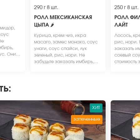
290 г
8 шт.
250 г
8 шт.
РОЛЛ МЕКСИКАНСКАЯ
РОЛЛ ФИ
ЦЫПА
🌶
ЛАЙТ
омидор,
соус
Курица, крем чиз, икра
Лосось, кре
Не
масаго, замес монако, соус
рис, нори.
мбирь,
унаги, соус спайси, лук
заказать и
ус. Они
зеленый, рис, нори. Не
соевый соус
ь заказа.
забудьте заказать имбирь,
стоимость 
 может
васаби и соевый соус. Они
вид блюда 
а сайте.
не входят в стоимость заказа.
от фото на 
*Внешний вид блюда может
ть
:
отличаться от фото на сайте.
ХИТ
запеченные