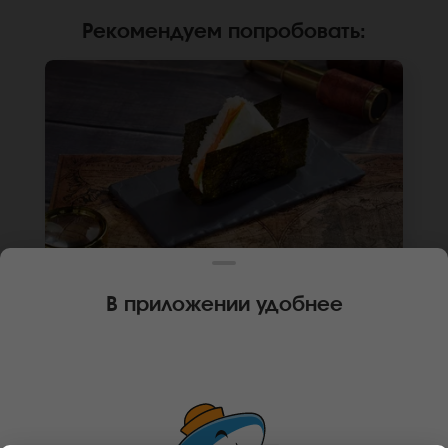
Рекомендуем попробовать
:
В приложении удобнее
120 г
1 шт.
ОНИГИРИ С ЛОСОСЕМ
Лосось, крем чиз, авокадо, нори, рис. Не
забудьте заказать имбирь, васаби и соевый
соус. Они не входят в стоимость заказа.