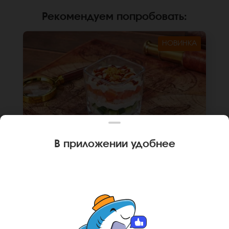
Рекомендуем попробовать
:
НОВИНКА
В приложении удобнее
190 г
1 шт.
ТРАЙФЛ С ЛОСОСЕМ
Крем чиз, лосось, огурец, японский соус,
унаги соус, рисовые шарики (том ям), рис.
*Не забудьте заказать имбирь, васаби и
соевый соус. Они не входят в стоимость