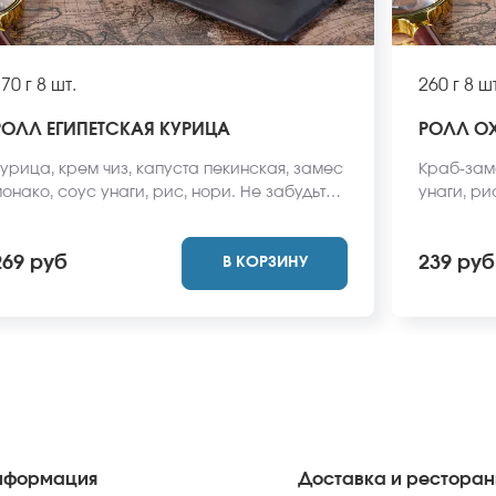
70 г
8 шт.
260 г
8 шт
РОЛЛ ЕГИПЕТСКАЯ КУРИЦА
РОЛЛ О
урица, крем чиз, капуста пекинская, замес
Краб-заме
онако, соус унаги, рис, нори. Не забудьте
унаги, ри
аказать имбирь, васаби и соевый соус.
имбирь, 
ни не входят в стоимость заказа. *Внешний
входят в 
269 руб
239 руб
В КОРЗИНУ
ид блюда может отличаться от фото на
блюда мож
айте.
нформация
Доставка и рестора