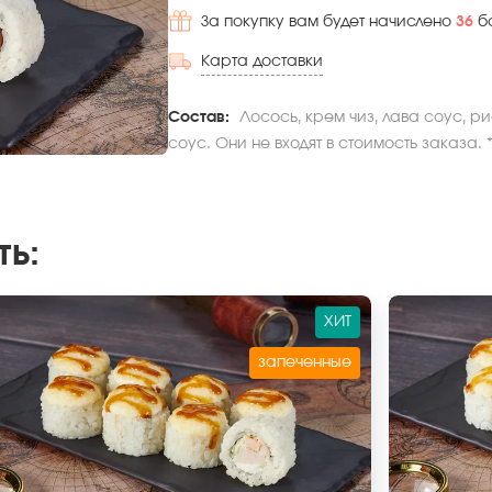
За покупку вам будет начислено
36
б
Карта доставки
Состав:
Лосось, крем чиз, лава соус, р
соус. Они не входят в стоимость заказа.
ть
:
ХИТ
запеченные