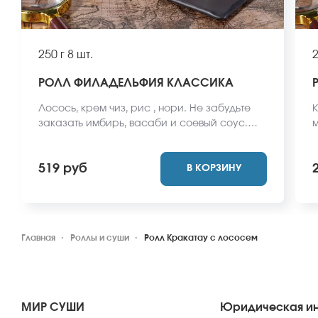
250 г
8 шт.
2
РОЛЛ ФИЛАДЕЛЬФИЯ КЛАССИКА
Лосось, крем чиз, рис , нори. Не забудьте
К
заказать имбирь, васаби и соевый соус.
м
Они не входят в стоимость заказа. *Внешний
з
вид блюда может отличаться от фото на
О
519 руб
В КОРЗИНУ
сайте.
в
с
Главная
Роллы и суши
Ролл Кракатау с лососем
МИР СУШИ
Юридическая и