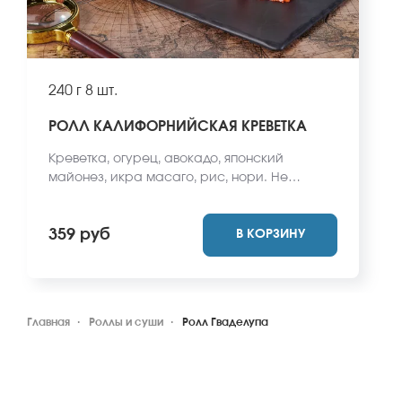
240 г
8 шт.
РОЛЛ КАЛИФОРНИЙСКАЯ КРЕВЕТКА
Креветка, огурец, авокадо, японский
майонез, икра масаго, рис, нори. Не
забудьте заказать имбирь, васаби и соевый
соус. Они не входят в стоимость заказа.
359 руб
В КОРЗИНУ
*Внешний вид блюда может отличаться от
фото на сайте.
Главная
Роллы и суши
Ролл Гваделупа