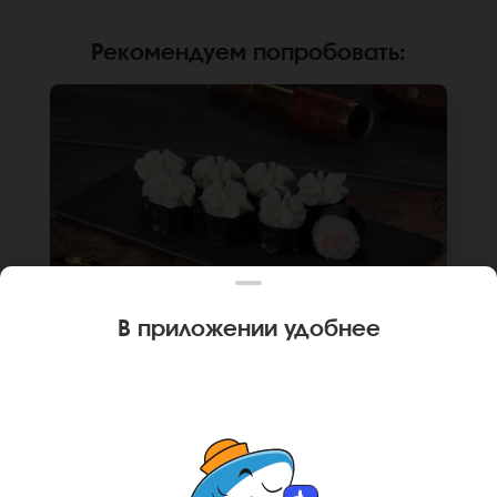
Рекомендуем попробовать
:
В приложении удобнее
160 г
8 шт.
РОЛЛ МАЛЬТА С КРАБОМ (МИНИ)
Краб-замес, крем чиз, рис, нори. Не
забудьте заказать имбирь, васаби и соевый
соус. Они не входят в стоимость заказа.