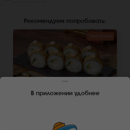
Рекомендуем попробовать
:
темпурные
В приложении удобнее
260 г
8 шт.
РОЛЛ СОЧИНСКИЙ
Курица, крем чиз, лук зеленый, темпурный
кляр, панировочные сухари, соус яки, рис,