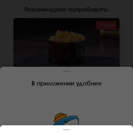
Рекомендуем попробовать
:
Острый
В приложении удобнее
35 г
1 шт.
🌶
ГУНКАН ТОРТУГА С КРЕВЕТКОЙ
Креветка, соус спайси, рис, нори. *Не
забудьте заказать имбирь, васаби и соевый
соус. Они не входят в стоимость заказа.
*Внешний вид блюда может отличаться от