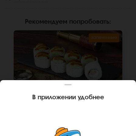
Рекомендуем попробовать
:
запеченные
В приложении удобнее
270 г
8 шт.
РОЛЛ ПЕРМСКИЙ С БЕКОНОМ
Крем чиз, бекон, пекинская капуста,
укропный соус, унаги соус, рис, нори. *Не