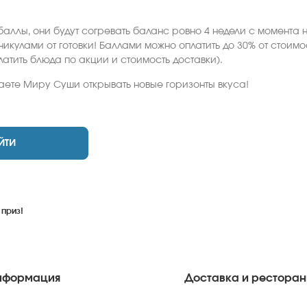
баллы, они будут согревать баланс ровно 4 недели с момента н
аникулами от готовки! Баллами можно оплатить до 30% от стоим
латить блюда по акции и стоимость доставки).
аете Миру Суши открывать новые горизонты вкуса!
ЙТИ
 приз!
нформация
Доставка и рестора