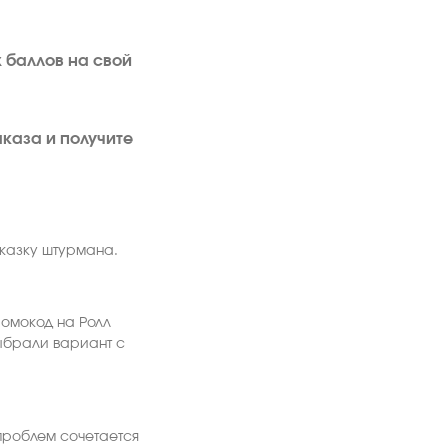
 баллов на свой
аказа и получите
сказку штурмана.
ромокод на Ролл
выбрали вариант с
проблем сочетается