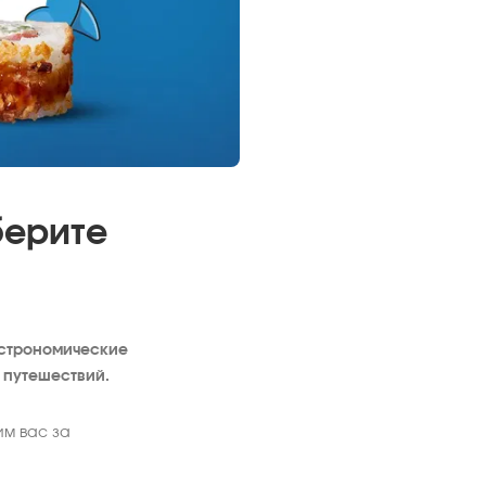
берите
астрономические
 путешествий.
им вас за