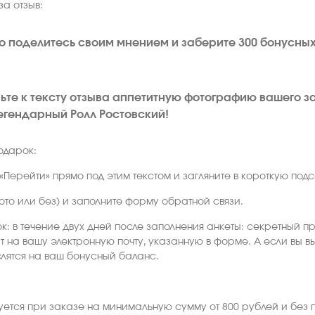
за отзыв:
то поделитесь своим мнением и заберите 300 бонусных
ьте к тексту отзыва аппетитную фотографию вашего з
егендарный Ролл Ростовский!
одарок:
«Перейти» прямо под этим текстом и загляните в короткую под
фото или без) и заполните форму обратной связи.
к: в течение двух дней после заполнения анкеты: секретный п
т на вашу электронную почту, указанную в форме. А если вы 
лятся на ваш бонусный баланс.
ется при заказе на минимальную сумму от 800 рублей и без 