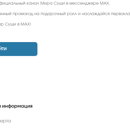
официальный канал Мира Суши в мессенджере MAX.
енный промокод на подарочный ролл и наслаждайся первокл
ир Суши в MAX!
ЙТИ
 информация
ферта