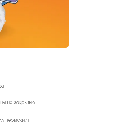
X!
оны на закрытые
лл Пермский!