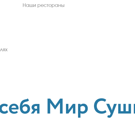
Наши рестораны
лях