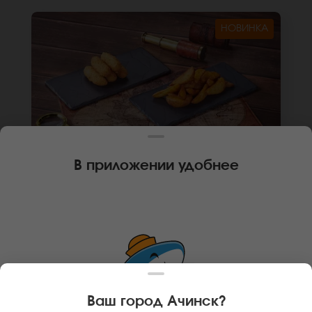
НОВИНКА
В приложении удобнее
220 г
КОМБО ФРИ СЫР И АЙДАХО
Картофель айдахо, сырные палочки.
*Внешний вид блюда может отличаться от
фото на сайте.
В КОРЗИНУ
349 руб
Ваш город
Ачинск
?