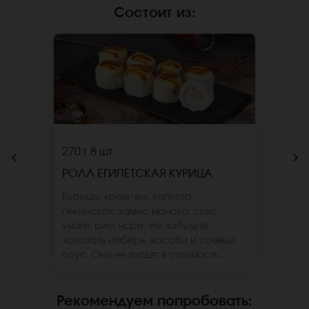
Состоит из
:
270 г
8 шт.
РОЛЛ ЕГИПЕТСКАЯ КУРИЦА
Курица, крем чиз, капуста
пекинская, замес монако, соус
унаги, рис, нори. Не забудьте
заказать имбирь, васаби и соевый
соус. Они не входят в стоимость
заказа. *Внешний вид блюда может
отличаться от фото на сайте.
Рекомендуем попробовать
: