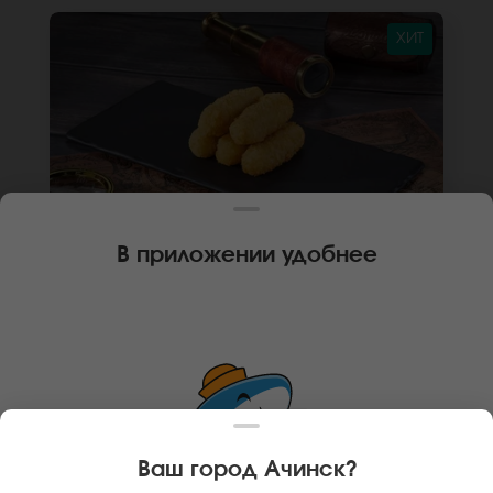
ХИТ
В приложении удобнее
110 г
5 шт.
СЫРНЫЕ ПАЛОЧКИ
Сырные палочки. *Внешний вид блюда может
отличаться от фото на сайте.
В КОРЗИНУ
189 руб
Ваш город
Ачинск
?