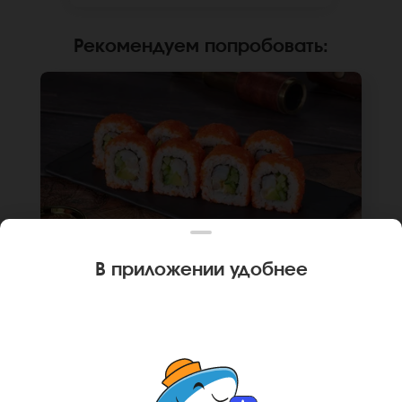
сайте.
Рекомендуем попробовать
:
В приложении удобнее
240 г
8 шт.
РОЛЛ КАЛИФОРНИЙСКАЯ КРЕВЕТКА
Креветка, огурец, авокадо, японский
майонез, икра масаго, рис, нори. Не
забудьте заказать имбирь, васаби и соевый