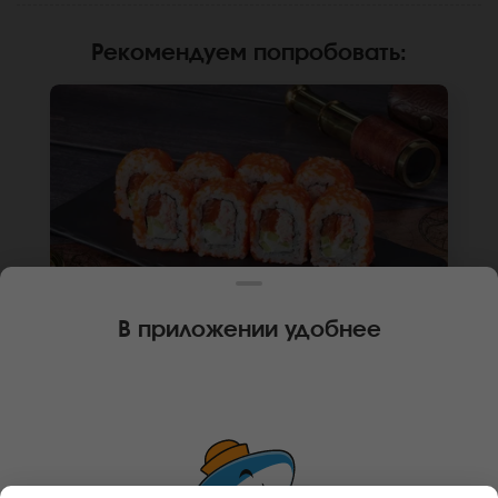
Рекомендуем попробовать
:
В приложении удобнее
240 г
8 шт.
РОЛЛ КАЛИФОРНИЙСКИЙ ЧИЗ
Лосось, краб, крем чиз, огурец, икра масаго,
рис, нори. Не забудьте заказать имбирь,
васаби и соевый соус. Они не входят в