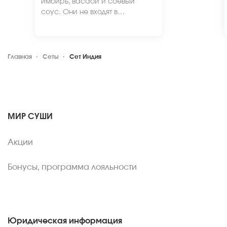
имбирь, васаби и соевый
соус. Они не входят в
стоимость заказа. *Внешний
вид блюда может отличаться от
фото на сайте.
Главная
Сеты
Сет Индия
МИР СУШИ
Акции
Бонусы, программа лояльности
Юридическая информация