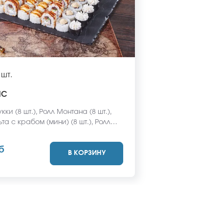
 шт.
ИС
кки (8 шт.), Ролл Монтана (8 шт.),
та с крабом (мини) (8 шт.), Ролл
с креветкой (8 шт.), Ролл Египетская
 шт.) *Не забудьте заказать
б
В КОРЗИНУ
васаби и соевый соус. Они не
стоимость заказа. *Внешний вид
ет отличаться от фото на сайте.