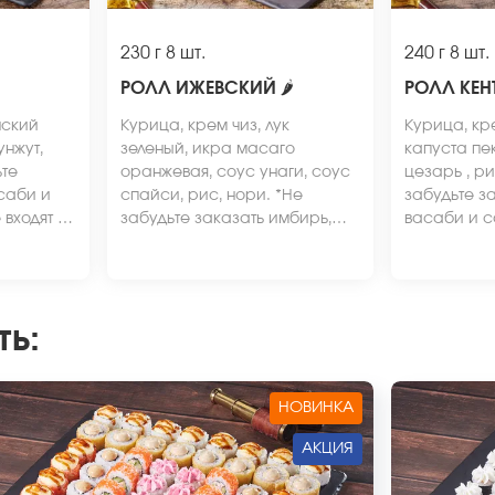
230 г
8 шт.
240 г
8 шт.
РОЛЛ ИЖЕВСКИЙ
🌶
РОЛЛ КЕН
нский
Курица, крем чиз, лук
Курица, кр
унжут,
зеленый, икра масаго
капуста пе
ьте
оранжевая, соус унаги, соус
цезарь , ри
саби и
спайси, рис, нори. *Не
забудьте з
входят в
забудьте заказать имбирь,
васаби и с
Внешний
васаби и соевый соус. Они
не входят в
ичаться
не входят в стоимость заказа.
*Внешний в
*Внешний вид блюда может
отличаться 
отличаться от фото на сайте.
ть
:
НОВИНКА
АКЦИЯ