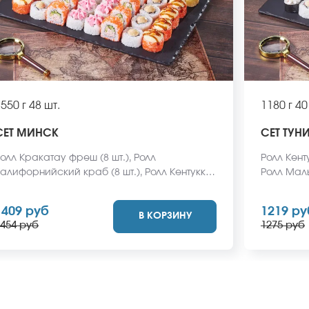
550 г
48 шт.
1180 г
40
СЕТ МИНСК
СЕТ ТУН
олл Кракатау фреш (8 шт.), Ролл
Ролл Кенту
алифорнийский краб (8 шт.), Ролл Кентукки
Ролл Маль
8 шт.), Ролл Мексиканская цыпа (8 шт.), Ролл
Охотский 
гипетская курица (8 шт.), Ролл Кентукки хот
курица (8
1409 руб
1219 ру
В КОРЗИНУ
8 шт.) *Не забудьте заказать имбирь,
имбирь, 
454 руб
1275 руб
асаби и соевый соус. Они не входят в
входят в 
тоимость заказа. *Внешний вид блюда
блюда мож
ожет отличаться от фото на сайте.