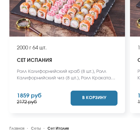
2000 г
64 шт.
1
СЕТ ИСПАНИЯ
Ролл Калифорнийский краб (8 шт.), Ролл
Р
Калифорнийский чиз (8 шт.), Ролл Кракатау с
К
крабом (8 шт.), Ролл Гваделупа (8 шт.), Ролл
(
Пермский (8 шт.), Ролл Анапский (8 шт.), Ролл
Е
1859 руб
В КОРЗИНУ
Макарена (8 шт.), Ролл Бирменский темпура
(
2172 руб
1
с креветкой (8 шт.) *Не забудьте заказать
в
имбирь, васаби и соевый соус. Они не
с
входят в стоимость заказа. *Внешний вид
м
блюда может отличаться от фото на сайте.
Главная
Сеты
Сет Италия