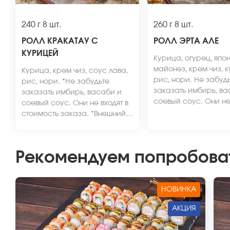
240 г
8 шт.
260 г
8 шт.
РОЛЛ КРАКАТАУ С
РОЛЛ ЭРТА АЛЕ
КУРИЦЕЙ
Курица, огурец, япо
майонез, крем чиз, к
Курица, крем чиз, соус лава,
рис, нори. Не забуд
рис, нори. *Не забудьте
заказать имбирь, ва
заказать имбирь, васаби и
соевый соус. Они не 
соевый соус. Они не входят в
стоимость заказа. *
стоимость заказа. *Внешний
вид блюда может отл
вид блюда может отличаться
от фото на сайте.
от фото на сайте.
Рекомендуем попробова
НОВИНКА
АКЦИЯ