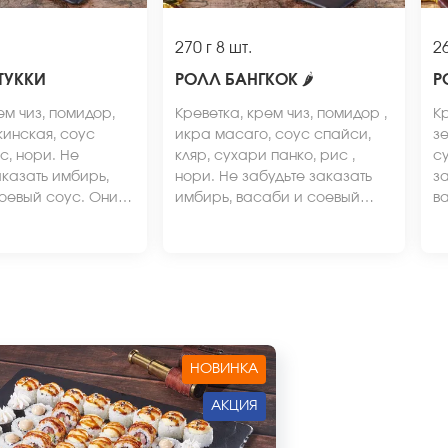
270 г
8 шт.
26
ТУККИ
РОЛЛ БАНГКОК
🌶
Р
ем чиз, помидор,
Креветка, крем чиз, помидор ,
Кр
кинская, соус
икра масаго, соус спайси,
зе
с, нори. Не
кляр, сухари панко, рис ,
су
аказать имбирь,
нори. Не забудьте заказать
за
оевый соус. Они
имбирь, васаби и соевый
в
 стоимость заказа.
соус. Они не входят в
не
ид блюда может
стоимость заказа. *Внешний
*
от фото на сайте.
вид блюда может отличаться
от
от фото на сайте.
НОВИНКА
АКЦИЯ