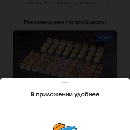
заказа. *Внешний вид блюда может
отличаться от фото на сайте.
Рекомендуем попробовать
:
АКЦИЯ
В приложении удобнее
2260 г
72 шт.
СЕТ КОРЕЯ
Ролл Калифорнийский краб (8 шт.), Ролл