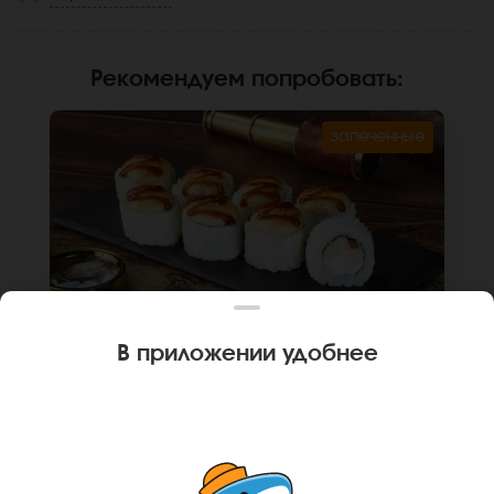
Рекомендуем попробовать
:
запеченные
В приложении удобнее
270 г
8 шт.
РОЛЛ АНАПСКИЙ
Крем чиз, курица, помидор, пекинская
капуста, чесночный соус, унаги соус,рис,