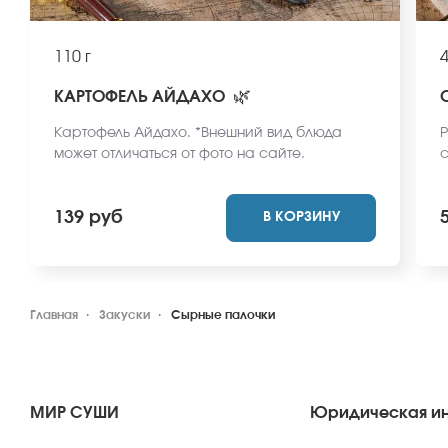
110 г
4
🌿
КАРТОФЕЛЬ АЙДАХО
Картофель Айдахо. *Внешний вид блюда
Р
может отличаться от фото на сайте.
с
с
г
139 руб
В КОРЗИНУ
Г
о
к
х
Главная
Закуски
Сырные палочки
МИР СУШИ
Юридическая и