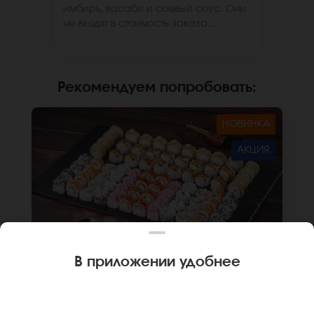
имбирь, васаби и соевый соус. Они
не входят в стоимость заказа.
*Внешний вид блюда может
отличаться от фото на сайте.
Рекомендуем попробовать
:
НОВИНКА
АКЦИЯ
В приложении удобнее
2530 г
80 шт.
СЕТ ИТАЛИЯ