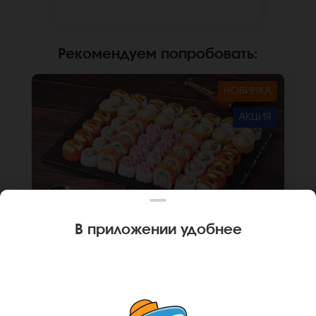
заказа. *Внешний вид блюда может
отличаться от фото на сайте.
Рекомендуем попробовать
:
НОВИНКА
АКЦИЯ
В приложении удобнее
1550 г
48 шт.
СЕТ МИНСК
Ролл Кракатау фреш (8 шт.), Ролл