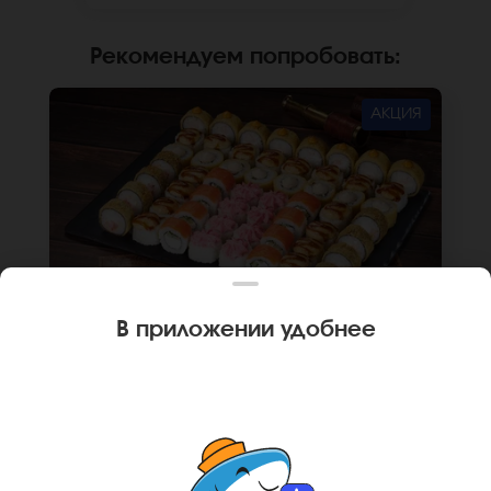
сайте.
Рекомендуем попробовать
:
АКЦИЯ
В приложении удобнее
1840 г
56 шт.
СЕТ ГЕРМАНИЯ
Ролл Бангкок (8 шт.), Ролл Кракатау с крабом
(8 шт.), Ролл Филадельфия лайт (8 шт.), Ролл
Анапский (8 шт.), Ролл Анапский с беконом (8